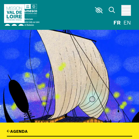
Aller au contenu principal
DÉCOUVRIR
EXPLORER
ARPENTER
HABITER
AGENDA
ACTUALITÉS
RESSOURCES
ICONOTHÈQUE
LA MISSION VAL DE LOIRE
G
La Garzette
AGENDA
Le journal le plus lu les pieds dans l'eau.