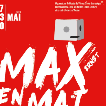
G
La Garzette
Le journal le plus lu les pieds dans
l'eau. Abonnez-vous !
N
La Newsletter
Les dernières nouvelles du Val de
Loire patrimoine mondial délivrées
directement dans votre boîte mail.