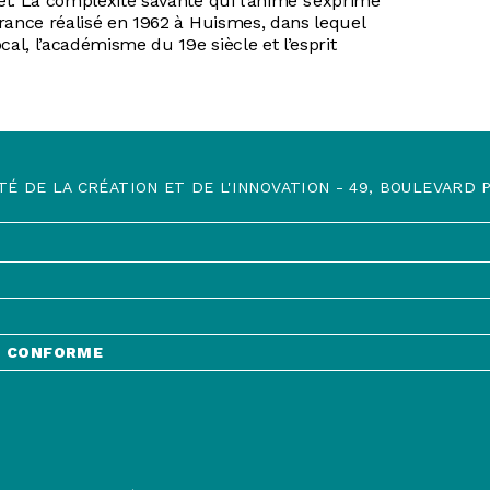
l. La complexité savante qui l’anime s’exprime
rance réalisé en 1962 à Huismes, dans lequel
cal, l’académisme du 19e siècle et l’esprit
TÉ DE LA CRÉATION ET DE L'INNOVATION - 49, BOULEVARD PR
NT CONFORME
ORME