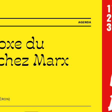
IR
AGENDA
oxe du
R
chez Marx
R
ÉRON)