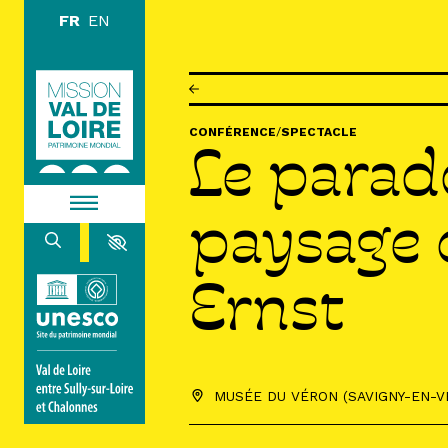
Aller au contenu principal
DÉCOUVR
CONFÉRENCE
/
SPECTACLE
Le parad
EXPLORE
paysage 
ARPENTE
HABITER
Ernst
AGENDA
ACTUALITÉS
RESSOURCES
MUSÉE DU VÉRON (SAVIGNY-EN-V
ICONOTHÈQUE
LA MISSION VAL DE LOIRE