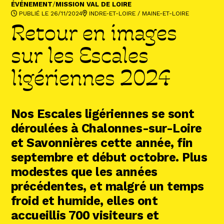
Abonnez-vous !
ÉVÉNEMENT
/
MISSION VAL DE LOIRE
PUBLIÉ LE 26/11/2024
INDRE-ET-LOIRE
/
MAINE-ET-LOIRE
N
La Newsletter
Retour en images
Les dernières nouvelles du Val de Loire
patrimoine mondial délivrées directement
sur les Escales
dans votre boîte mail.
ligériennes 2024
Nos Escales ligériennes se sont
déroulées à Chalonnes-sur-Loire
et Savonnières cette année, fin
septembre et début octobre. Plus
modestes que les années
précédentes, et malgré un temps
froid et humide, elles ont
accueillis 700 visiteurs et