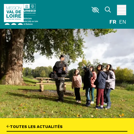
Aller au contenu principal
DÉCOUVRIR
EXPLORER
ARPENTER
HABITER
AGENDA
ACTUALITÉS
RESSOURCES
ICONOTHÈQUE
LA MISSION VAL DE LOIRE
G
La Garzette
TOUTES LES ACTUALITÉS
Le journal le plus lu les pieds dans l'eau.